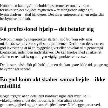
Kontrakten kan også indeholde bestemmelser om, hvordan
forsinkelser, der skyldes bygherren – fx manglende adgang til
byggepladsen – skal håndteres. Det giver entreprenøren en retfærdig
beskyttelse mod tab.
Få professionel hjælp – det betaler sig
Selvom mange byggeprojekter starter i god tro, kan selv små
misforståelser udvikle sig til store problemer. Derfor kan det være en
god investering at få en byggerådgiver eller advokat til at gennemgå
kontrakten, inden den underskrives. De kan hjælpe med at sikre, at
aftalen er realistisk, og at ingen vigtige punkter er overset.
Det koster måske lidt på forhånd, men det kan spare både tid, penge og
bekymringer senere.
En god kontrakt skaber samarbejde – ikke
mistillid
Nogle frygter, at en detaljeret kontrakt signalerer mistillid. I
virkeligheden er det det modsatte. En klar aftale skaber
gennemsigtighed og gør samarbejdet lettere. Når begge parter ved,