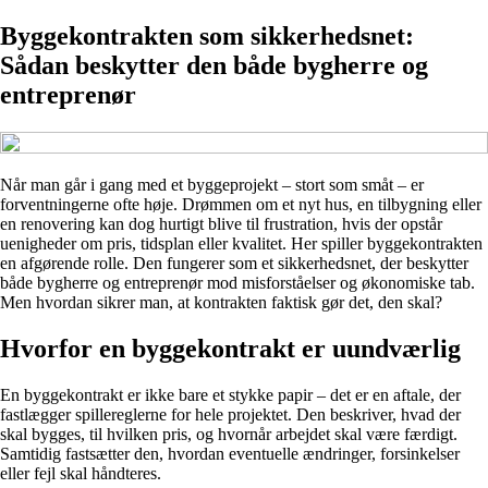
Byggekontrakten som sikkerhedsnet:
Sådan beskytter den både bygherre og
entreprenør
Når man går i gang med et byggeprojekt – stort som småt – er
forventningerne ofte høje. Drømmen om et nyt hus, en tilbygning eller
en renovering kan dog hurtigt blive til frustration, hvis der opstår
uenigheder om pris, tidsplan eller kvalitet. Her spiller byggekontrakten
en afgørende rolle. Den fungerer som et sikkerhedsnet, der beskytter
både bygherre og entreprenør mod misforståelser og økonomiske tab.
Men hvordan sikrer man, at kontrakten faktisk gør det, den skal?
Hvorfor en byggekontrakt er uundværlig
En byggekontrakt er ikke bare et stykke papir – det er en aftale, der
fastlægger spillereglerne for hele projektet. Den beskriver, hvad der
skal bygges, til hvilken pris, og hvornår arbejdet skal være færdigt.
Samtidig fastsætter den, hvordan eventuelle ændringer, forsinkelser
eller fejl skal håndteres.