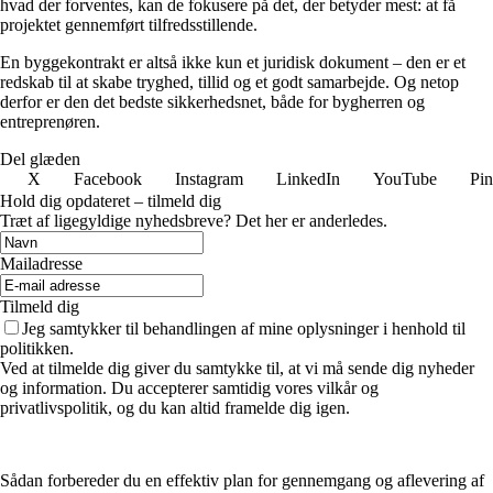
hvad der forventes, kan de fokusere på det, der betyder mest: at få
projektet gennemført tilfredsstillende.
En byggekontrakt er altså ikke kun et juridisk dokument – den er et
redskab til at skabe tryghed, tillid og et godt samarbejde. Og netop
derfor er den det bedste sikkerhedsnet, både for bygherren og
entreprenøren.
Del glæden
X
Facebook
Instagram
LinkedIn
YouTube
Pin
Hold dig opdateret – tilmeld dig
Træt af ligegyldige nyhedsbreve? Det her er anderledes.
Mailadresse
Tilmeld dig
Jeg samtykker til behandlingen af mine oplysninger i henhold til
politikken.
Ved at tilmelde dig giver du samtykke til, at vi må sende dig nyheder
og information. Du accepterer samtidig vores vilkår og
privatlivspolitik, og du kan altid framelde dig igen.
Sådan forbereder du en effektiv plan for gennemgang og aflevering af