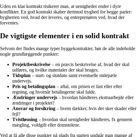
Uden en klar kontrakt risikerer man, at uenigheder ender i dyre
konflikter. En god kontrakt skaber derimod tryghed for begge parter:
bygherren ved, hvad der leveres, og entreprenøren ved, hvad der
forventes.
De vigtigste elementer i en solid kontrakt
Selvom der findes mange typer byggekontrakter, bør de alle indeholde
nogle grundlæggende punkter:
Projektbeskrivelse
– en præcis beskrivelse af, hvad der skal
udføres, og hvilke materialer der skal bruges.
Tidsplan
– start- og slutdato samt eventuelle milepæle
undervejs.
Pris og betalingsplan
– aftal, om prisen er fast eller efter
regning, og hvornår betalingerne skal falde.
Ændringer undervejs
– hvordan håndteres ekstraarbejde eller
ændringer i projektet?
Ansvar og forsikring
– hvem dækker, hvis der sker skader eller
fejl?
Tvistløsning
– hvordan skal uenigheder håndteres, fx gennem
mægling, voldgift eller domstolene.
Ved at få alle disse punkter på plads fra starten undgår man mange af