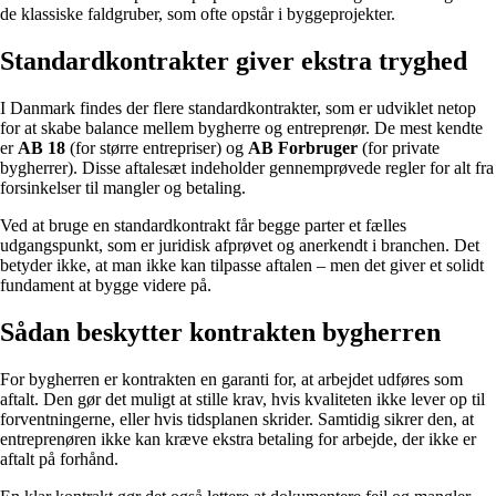
de klassiske faldgruber, som ofte opstår i byggeprojekter.
Standardkontrakter giver ekstra tryghed
I Danmark findes der flere standardkontrakter, som er udviklet netop
for at skabe balance mellem bygherre og entreprenør. De mest kendte
er
AB 18
(for større entrepriser) og
AB Forbruger
(for private
bygherrer). Disse aftalesæt indeholder gennemprøvede regler for alt fra
forsinkelser til mangler og betaling.
Ved at bruge en standardkontrakt får begge parter et fælles
udgangspunkt, som er juridisk afprøvet og anerkendt i branchen. Det
betyder ikke, at man ikke kan tilpasse aftalen – men det giver et solidt
fundament at bygge videre på.
Sådan beskytter kontrakten bygherren
For bygherren er kontrakten en garanti for, at arbejdet udføres som
aftalt. Den gør det muligt at stille krav, hvis kvaliteten ikke lever op til
forventningerne, eller hvis tidsplanen skrider. Samtidig sikrer den, at
entreprenøren ikke kan kræve ekstra betaling for arbejde, der ikke er
aftalt på forhånd.