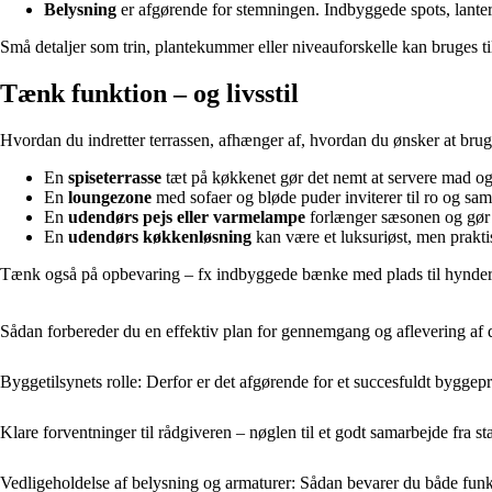
Belysning
er afgørende for stemningen. Indbyggede spots, lante
Små detaljer som trin, plantekummer eller niveauforskelle kan bruges t
Tænk funktion – og livsstil
Hvordan du indretter terrassen, afhænger af, hvordan du ønsker at bruge 
En
spiseterrasse
tæt på køkkenet gør det nemt at servere mad og
En
loungezone
med sofaer og bløde puder inviterer til ro og sa
En
udendørs pejs eller varmelampe
forlænger sæsonen og gør te
En
udendørs køkkenløsning
kan være et luksuriøst, men prakt
Tænk også på opbevaring – fx indbyggede bænke med plads til hynder o
Sådan forbereder du en effektiv plan for gennemgang og aflevering af d
Byggetilsynets rolle: Derfor er det afgørende for et succesfuldt byggepr
Klare forventninger til rådgiveren – nøglen til et godt samarbejde fra st
Vedligeholdelse af belysning og armaturer: Sådan bevarer du både funk