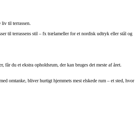
iv til terrassen.
r til terrassens stil – fx trælameller for et nordisk udtryk eller stål og
 får du et ekstra opholdsrum, der kan bruges det meste af året.
gt med omtanke, bliver hurtigt hjemmets mest elskede rum – et sted, hvor