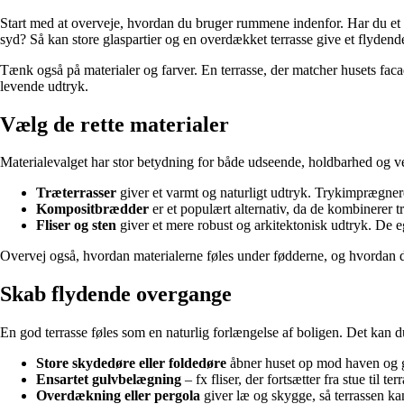
Start med at overveje, hvordan du bruger rummene indenfor. Har du et
syd? Så kan store glaspartier og en overdækket terrasse give et flyden
Tænk også på materialer og farver. En terrasse, der matcher husets fa
levende udtryk.
Vælg de rette materialer
Materialevalget har stor betydning for både udseende, holdbarhed og v
Træterrasser
giver et varmt og naturligt udtryk. Trykimprægnere
Kompositbrædder
er et populært alternativ, da de kombinerer 
Fliser og sten
giver et mere robust og arkitektonisk udtryk. De 
Overvej også, hvordan materialerne føles under fødderne, og hvordan de
Skab flydende overgange
En god terrasse føles som en naturlig forlængelse af boligen. Det kan 
Store skydedøre eller foldedøre
åbner huset op mod haven og g
Ensartet gulvbelægning
– fx fliser, der fortsætter fra stue til
Overdækning eller pergola
giver læ og skygge, så terrassen ka