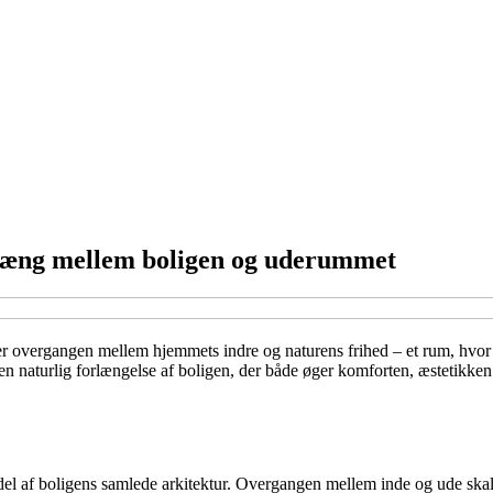
hæng mellem boligen og uderummet
n er overgangen mellem hjemmets indre og naturens frihed – et rum, hvor
naturlig forlængelse af boligen, der både øger komforten, æstetikken o
el af boligens samlede arkitektur. Overgangen mellem inde og ude skal f