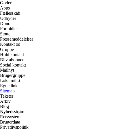
Goder
Apps
Fællesskab
Udbyder
Donor
Formidler
Støtte
Pressemeddelelser
Kontakt os
Gruppe
Hold kontakt
Bliv abonnent
Social kontakt
Mailnyt
Brugergruppe
Lokalmiljø
Egne links
Sitemap
Tekster
Arkiv
Blog
Nyhedsstrøm
Retssystem
Brugerdata
Privatlivspolitik