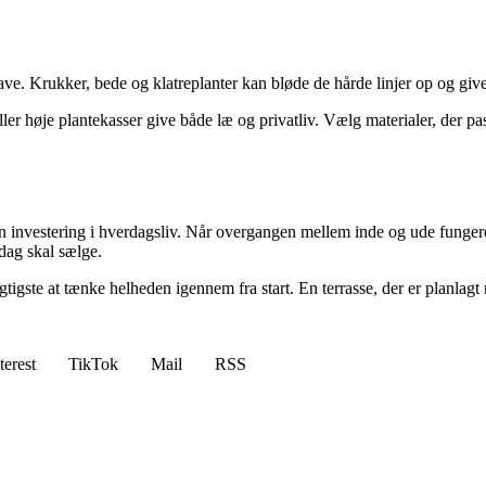
e. Krukker, bede og klatreplanter kan bløde de hårde linjer op og give l
ller høje plantekasser give både læ og privatliv. Vælg materialer, der passe
 investering i hverdagsliv. Når overgangen mellem inde og ude fungerer,
dag skal sælge.
igtigste at tænke helheden igennem fra start. En terrasse, der er planla
terest
TikTok
Mail
RSS