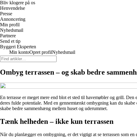
Bliv klogere på os
Henvendelse
Presse
Annoncering
Min profil
Nyhedsmail
Partnere
Send et tip
Byggeri Eksperten
Min konto
Opret profil
Nyhedsmail
Ombyg terrassen – og skab bedre sammen
En terrasse er meget mere end blot et sted til havemøbler og grill. De
deres fulde potentiale. Med en gennemtænkt ombygning kan du skabe en 
skabe bedre sammenhæng mellem huset og uderummet.
Tænk helheden – ikke kun terrassen
Når du planlægger en ombygning, er det vigtigt at se terrassen som en d