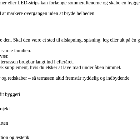
rner eller LED-strips kan forlænge sommeraftenerne og skabe en hygge
il at markere overgangen uden at bryde helheden.
den. Skal den være et sted til afslapning, spisning, leg eller alt på én 
 samle familien.
mvær.
rrassen brugbar langt ind i efteråret.
isk supplement, hvis du elsker at lave mad under åben himmel.
g redskaber – så terrassen altid fremstår ryddelig og indbydende.
it byggeri
ojekt
arten
tion og æstetik