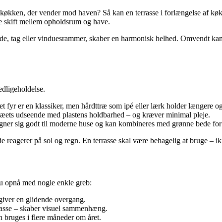
 køkken, der vender mod haven? Så kan en terrasse i forlængelse af kø
de skift mellem opholdsrum og have.
cade, tag eller vinduesrammer, skaber en harmonisk helhed. Omvendt ka
edligeholdelse.
t fyr er en klassiker, men hårdttræ som ipé eller lærk holder længere 
træets udseende med plastens holdbarhed – og kræver minimal pleje.
egner sig godt til moderne huse og kan kombineres med grønne bede for
 reagerer på sol og regn. En terrasse skal være behagelig at bruge – i
du opnå med nogle enkle greb:
iver en glidende overgang.
 terrasse – skaber visuel sammenhæng.
n bruges i flere måneder om året.