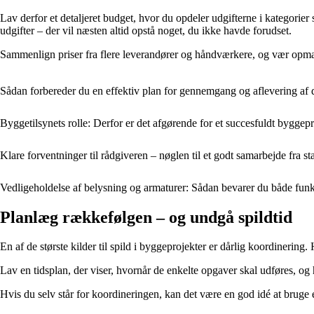
Lav derfor et detaljeret budget, hvor du opdeler udgifterne i kategorier
udgifter – der vil næsten altid opstå noget, du ikke havde forudset.
Sammenlign priser fra flere leverandører og håndværkere, og vær opmærks
Sådan forbereder du en effektiv plan for gennemgang og aflevering af d
Byggetilsynets rolle: Derfor er det afgørende for et succesfuldt byggepr
Klare forventninger til rådgiveren – nøglen til et godt samarbejde fra st
Vedligeholdelse af belysning og armaturer: Sådan bevarer du både funk
Planlæg rækkefølgen – og undgå spildtid
En af de største kilder til spild i byggeprojekter er dårlig koordinering.
Lav en tidsplan, der viser, hvornår de enkelte opgaver skal udføres, og h
Hvis du selv står for koordineringen, kan det være en god idé at bruge et