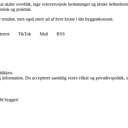
 at skabe overblik, tage velovervejede beslutninger og tænke helhedsor
omisk og praktisk.
ere resultat, men også mere ud af hver krone i din byggeøkonomi.
terest
TikTok
Mail
RSS
itikken.
 information. Du accepterer samtidig vores vilkår og privatlivspolitik, 
it byggeri