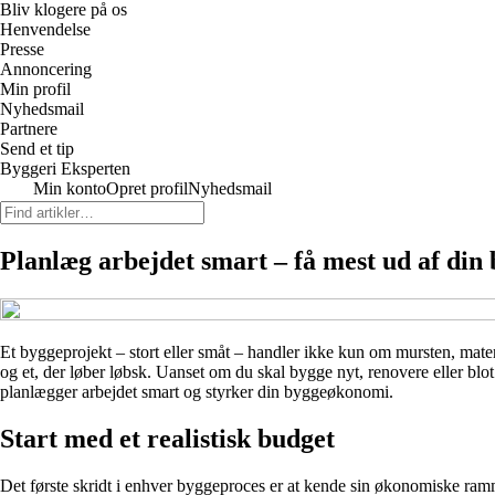
Bliv klogere på os
Henvendelse
Presse
Annoncering
Min profil
Nyhedsmail
Partnere
Send et tip
Byggeri Eksperten
Min konto
Opret profil
Nyhedsmail
Planlæg arbejdet smart – få mest ud af di
Et byggeprojekt – stort eller småt – handler ikke kun om mursten, mate
og et, der løber løbsk. Uanset om du skal bygge nyt, renovere eller blo
planlægger arbejdet smart og styrker din byggeøkonomi.
Start med et realistisk budget
Det første skridt i enhver byggeproces er at kende sin økonomiske ramme