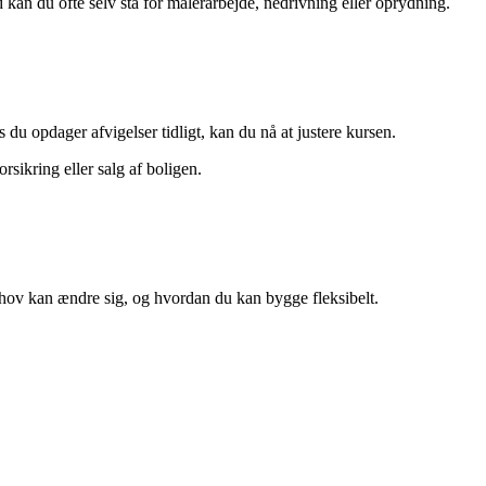
d kan du ofte selv stå for malerarbejde, nedrivning eller oprydning.
u opdager afvigelser tidligt, kan du nå at justere kursen.
rsikring eller salg af boligen.
ehov kan ændre sig, og hvordan du kan bygge fleksibelt.