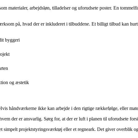
 som materialer, arbejdsløn, tilladelser og uforudsete poster. En tommelf
om på, hvad der er inkluderet i tilbuddene. Et billigt tilbud kan hurtig
it byggeri
ojekt
arten
tion og æstetik
 Hvis håndværkerne ikke kan arbejde i den rigtige rækkefølge, eller materia
vem der er ansvarlig. Sørg for, at der er luft i planen til uforudsete fo
 simpelt projektstyringsværktøj eller et regneark. Det giver overblik og 