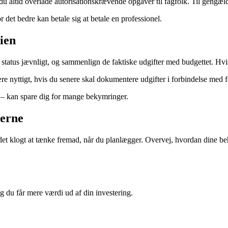
 du altid overlade autorisationskrævende opgaver til fagfolk. Til gengæl
 det bedre kan betale sig at betale en professionel.
ien
atus jævnligt, og sammenlign de faktiske udgifter med budgettet. Hvis d
re nyttigt, hvis du senere skal dokumentere udgifter i forbindelse med fo
– kan spare dig for mange bekymringer.
kerne
r det klogt at tænke fremad, når du planlægger. Overvej, hvordan dine b
g du får mere værdi ud af din investering.