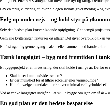
En fejl i el- eller VVS-arbejde kan blive både dyr og farlig. Derfor bør
Lav en ærlig vurdering af, hvor din egen indsats giver mening – og hvor
Følg op undervejs – og hold styr på økonom
Selv den bedste plan kræver løbende opfølgning. Gennemgå projektets st
Gem alle kvitteringer, fakturaer og aftaler. Det giver overblik og kan væ
En fast ugentlig gennemgang – alene eller sammen med håndværkerne 
Tænk langsigtet – byg med fremtiden i tan
Et byggeprojekt er en investering, der skal holde i mange år. Derfor e
Skal huset kunne udvides senere?
Er der mulighed for at tilføje solceller eller varmepumpe?
Kan du vælge materialer, der kræver minimal vedligeholdelse?
Ved at tænke langsigtet undgår du at skulle bygge om igen om få år – o
En god plan er den bedste besparelse