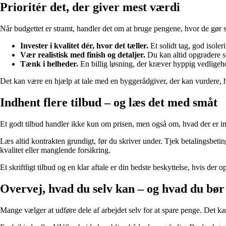
Prioritér det, der giver mest værdi
Når budgettet er stramt, handler det om at bruge pengene, hvor de gør st
Invester i kvalitet dér, hvor det tæller.
Et solidt tag, god isoler
Vær realistisk med finish og detaljer.
Du kan altid opgradere se
Tænk i helheder.
En billig løsning, der kræver hyppig vedligeho
Det kan være en hjælp at tale med en byggerådgiver, der kan vurdere, 
Indhent flere tilbud – og læs det med småt
Et godt tilbud handler ikke kun om prisen, men også om, hvad der er in
Læs altid kontrakten grundigt, før du skriver under. Tjek betalingsbetin
kvalitet eller manglende forsikring.
Et skriftligt tilbud og en klar aftale er din bedste beskyttelse, hvis der 
Overvej, hvad du selv kan – og hvad du bør 
Mange vælger at udføre dele af arbejdet selv for at spare penge. Det 