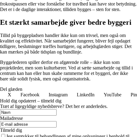
frokostpausen eller vise forståelse for travlhed kan have stor betydning.
Det er i de daglige interaktioner, tilliden bygges – sten for sten.
Et stærkt samarbejde giver bedre byggeri
Tillid på byggepladsen handler ikke kun om trivsel, men også om
kvalitet og effektivitet. Når samarbejdet fungerer, bliver fejl opdaget
tidligere, beslutninger træffes hurtigere, og arbejdsglæden stiger. Det
kan mærkes på både tidsplan og bundlinje.
Byggelederen spiller derfor en afgørende rolle – ikke kun som
projektleder, men som kulturbærer. Ved at sætte samarbejde og tillid i
centrum kan han eller hun skabe rammerne for et byggeri, der ikke
bare står solidt fysisk, men også organisatorisk.
Del glæden
X
Facebook
Instagram
LinkedIn
YouTube
Pin
Hold dig opdateret – tilmeld dig
Træt af ligegyldige nyhedsbreve? Det her er anderledes.
Mailadresse
Tilmeld dig
Jeg samtykker til behandlingen af mine oplysninger i henhold til