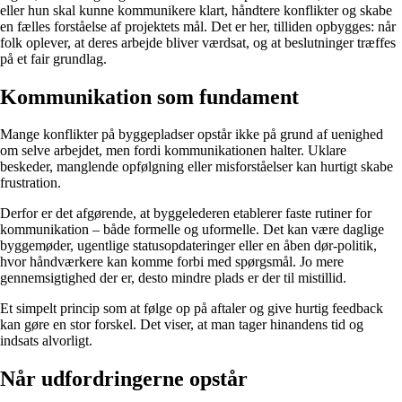
eller hun skal kunne kommunikere klart, håndtere konflikter og skabe
en fælles forståelse af projektets mål. Det er her, tilliden opbygges: når
folk oplever, at deres arbejde bliver værdsat, og at beslutninger træffes
på et fair grundlag.
Kommunikation som fundament
Mange konflikter på byggepladser opstår ikke på grund af uenighed
om selve arbejdet, men fordi kommunikationen halter. Uklare
beskeder, manglende opfølgning eller misforståelser kan hurtigt skabe
frustration.
Derfor er det afgørende, at byggelederen etablerer faste rutiner for
kommunikation – både formelle og uformelle. Det kan være daglige
byggemøder, ugentlige statusopdateringer eller en åben dør-politik,
hvor håndværkere kan komme forbi med spørgsmål. Jo mere
gennemsigtighed der er, desto mindre plads er der til mistillid.
Et simpelt princip som at følge op på aftaler og give hurtig feedback
kan gøre en stor forskel. Det viser, at man tager hinandens tid og
indsats alvorligt.
Når udfordringerne opstår