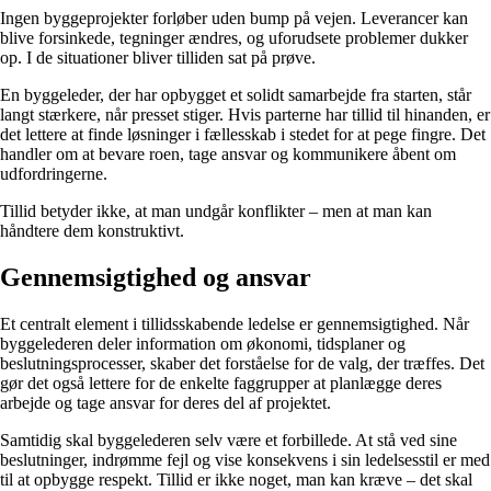
Ingen byggeprojekter forløber uden bump på vejen. Leverancer kan
blive forsinkede, tegninger ændres, og uforudsete problemer dukker
op. I de situationer bliver tilliden sat på prøve.
En byggeleder, der har opbygget et solidt samarbejde fra starten, står
langt stærkere, når presset stiger. Hvis parterne har tillid til hinanden, er
det lettere at finde løsninger i fællesskab i stedet for at pege fingre. Det
handler om at bevare roen, tage ansvar og kommunikere åbent om
udfordringerne.
Tillid betyder ikke, at man undgår konflikter – men at man kan
håndtere dem konstruktivt.
Gennemsigtighed og ansvar
Et centralt element i tillidsskabende ledelse er gennemsigtighed. Når
byggelederen deler information om økonomi, tidsplaner og
beslutningsprocesser, skaber det forståelse for de valg, der træffes. Det
gør det også lettere for de enkelte faggrupper at planlægge deres
arbejde og tage ansvar for deres del af projektet.
Samtidig skal byggelederen selv være et forbillede. At stå ved sine
beslutninger, indrømme fejl og vise konsekvens i sin ledelsesstil er med
til at opbygge respekt. Tillid er ikke noget, man kan kræve – det skal