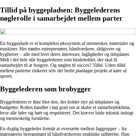
Tillid på byggepladsen: Byggelederens
nøglerolle i samarbejdet mellem parter
En byggeplads er et komplekst økosystem af mennesker, materialer og
maskiner. Her mødes entreprenører, håndværkere, rådgivere og
bygherrer – alle med hver deres interesser, fagligheder og tidsplaner.
Midt i det hele står byggelederen som bindeleddet, der skal få
samarbejdet til at fungere. Og nøglen til succes? Tillid. Uden tillid
mellem parterne risikerer selv det bedst planlagte projekt at køre af
sporet.
Byggelederen som brobygger
Byggelederen er ikke blot den, der holder styr på tidsplaner og
budgetter. Rollen handler i høj grad om at skabe et samarbejdsklima,
hvor alle føler sig hørt og respekteret. Det kræver både teknisk indsigt
og menneskelig forståelse.
En dygtig byggeleder formår at oversætte mellem faggrupper – fra
ingeniørens beregninger til håndværkerens praktiske udførelse. Han